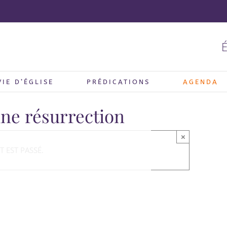
É
VIE D’ÉGLISE
PRÉDICATIONS
AGENDA
une résurrection
×
 EST PASSÉ.