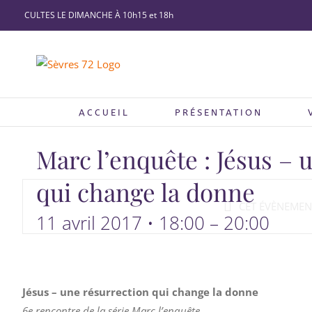
Passer
CULTES LE DIMANCHE À 10h15 et 18h
au
contenu
ACCUEIL
PRÉSENTATION
Marc l’enquête : Jésus – 
qui change la donne
CET ÉVÈNEMENT
11 avril 2017 • 18:00
–
20:00
Jésus – une résurrection qui change la donne
6e rencontre de la série Marc l’enquête