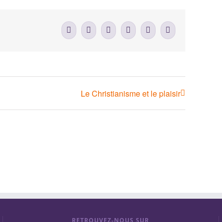
Facebook
X
LinkedIn
WhatsApp
Tumblr
Email
Le Christianisme et le plaisir
RETROUVEZ-NOUS SUR