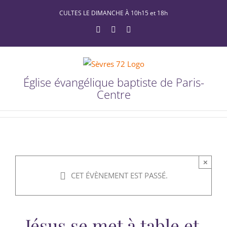
Passer
CULTES LE DIMANCHE À 10h15 et 18h
au
YouTube
Facebook
X
contenu
Église évangélique baptiste de Paris-
Centre
×
CET ÉVÈNEMENT EST PASSÉ.
Jésus se met à table et