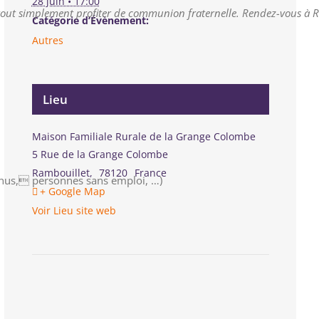
28 juin • 17:00
u tout simplement profiter de communion fraternelle. Rendez-vous à R
Catégorie d’Évènement:
Autres
Lieu
Maison Familiale Rurale de la Grange Colombe
5 Rue de la Grange Colombe
Rambouillet
,
78120
France
enus, personnes sans emploi, …)
+ Google Map
Voir Lieu site web