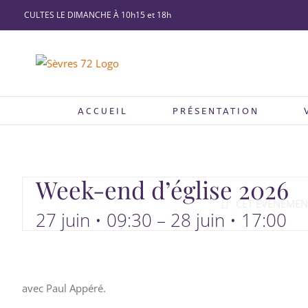
Passer
CULTES LE DIMANCHE À 10h15 et 18h
au
contenu
ACCUEIL
PRÉSENTATION
Week-end d’église 2026
CET ÉVÈNEMENT
27 juin • 09:30
–
28 juin • 17:00
avec Paul Appéré.