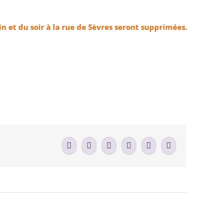
n et du soir à la rue de Sèvres seront supprimées.
Facebook
X
LinkedIn
WhatsApp
Tumblr
Email