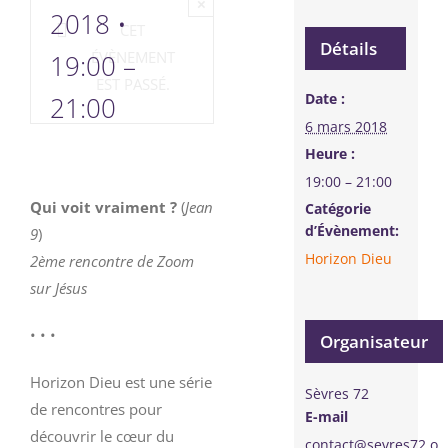
×
2018 •
CET
Détails
ÉVÈNEMENT
19:00
–
EST PASSÉ.
Date :
21:00
6 mars 2018
Heure :
19:00 – 21:00
Qui voit vraiment ?
(
Jean
Catégorie
d’Évènement:
9
)
Horizon Dieu
2ème rencontre de Zoom
sur Jésus
• • •
Organisateur
Horizon Dieu est une série
Sèvres 72
de rencontres pour
E-mail
découvrir le cœur du
contact@sevres72.o