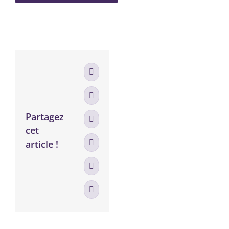
Facebook
X
Partagez
LinkedIn
cet
article !
WhatsApp
Tumblr
Email