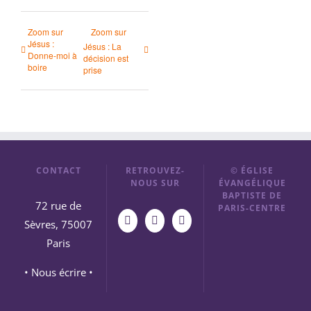
Zoom sur
Zoom sur
Jésus :
Jésus : La
Donne-moi à
décision est
boire
prise
CONTACT
RETROUVEZ-
© ÉGLISE
NOUS SUR
ÉVANGÉLIQUE
BAPTISTE DE
72 rue de
PARIS-CENTRE
Sèvres, 75007
Paris
• Nous écrire •