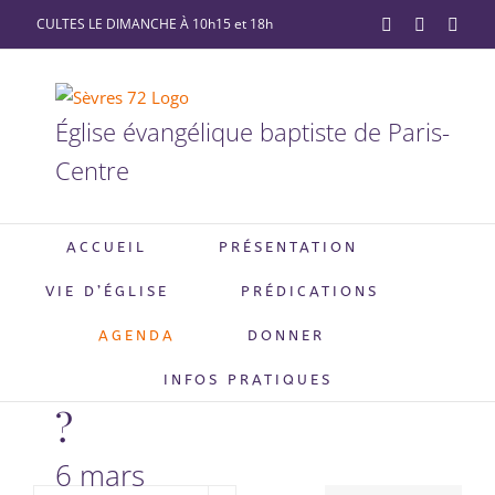
Passer
CULTES LE DIMANCHE À 10h15 et 18h
YouTube
Facebook
X
au
contenu
Église évangélique baptiste de Paris-
Centre
Zoom
ACCUEIL
PRÉSENTATION
sur Jésus
VIE D’ÉGLISE
PRÉDICATIONS
: Qui voit
AGENDA
DONNER
vraiment
INFOS PRATIQUES
?
6 mars