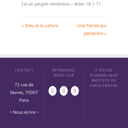
J’ai un peuple nombreux – Actes 18.1-11
« Dieu et la culture
Une Parole qui
persévère »
CONTACT
RETROUVEZ-
© ÉGLISE
NOUS SUR
ÉVANGÉLIQUE
BAPTISTE DE
72 rue de
PARIS-CENTRE
Sèvres, 75007
Paris
• Nous écrire •