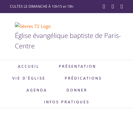
Passer
CULTES LE DIMANCHE À 10h15 et 18h
YouTube
Facebook
X
au
contenu
Église évangélique baptiste de Paris-
Centre
ACCUEIL
PRÉSENTATION
VIE D’ÉGLISE
PRÉDICATIONS
AGENDA
DONNER
INFOS PRATIQUES