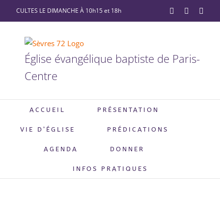
Passer
CULTES LE DIMANCHE À 10h15 et 18h
YouTube
Facebook
X
au
contenu
Église évangélique baptiste de Paris-
Centre
ACCUEIL
PRÉSENTATION
VIE D’ÉGLISE
PRÉDICATIONS
AGENDA
DONNER
INFOS PRATIQUES