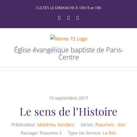
Passer
CULTES LE DIMANCHE À 10h15 et 18h
au
YouTube
Facebook
X
contenu
Église évangélique baptiste de Paris-
Centre
10 septembre 2017
Le sens de l’Histoire
Prédicateur:
Matthieu Sanders
Séries:
Psaumes - Soir
Passage:
Psaumes 2
Type De Service:
La Rds