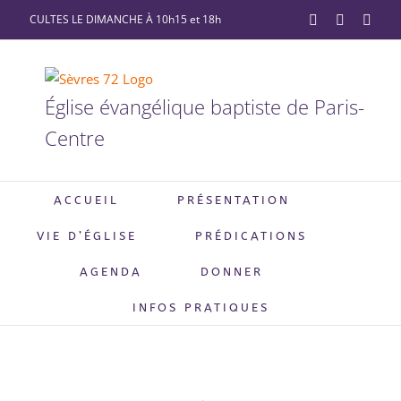
Passer
CULTES LE DIMANCHE À 10h15 et 18h
YouTube
Facebook
X
au
contenu
Église évangélique baptiste de Paris-
Centre
ACCUEIL
PRÉSENTATION
VIE D’ÉGLISE
PRÉDICATIONS
AGENDA
DONNER
INFOS PRATIQUES