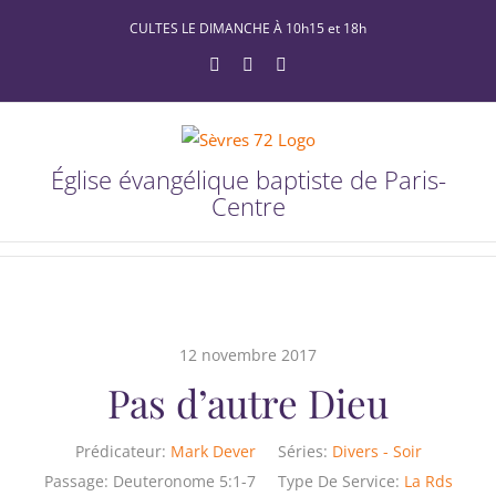
Passer
CULTES LE DIMANCHE À 10h15 et 18h
au
YouTube
Facebook
X
contenu
Église évangélique baptiste de Paris-
Centre
12 novembre 2017
Pas d’autre Dieu
Prédicateur:
Mark Dever
Séries:
Divers - Soir
Passage:
Deuteronome 5:1-7
Type De Service:
La Rds