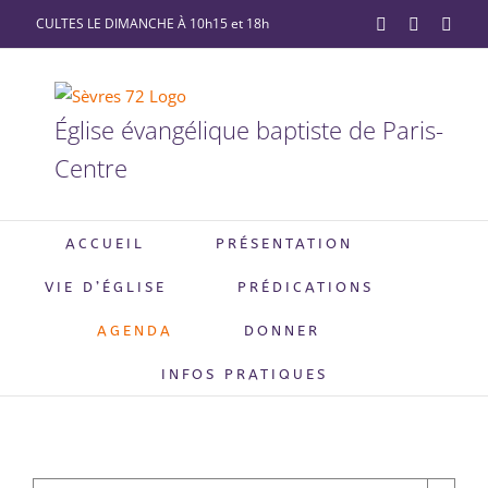
Passer
CULTES LE DIMANCHE À 10h15 et 18h
YouTube
Facebook
X
au
contenu
Église évangélique baptiste de Paris-
Centre
ACCUEIL
PRÉSENTATION
VIE D’ÉGLISE
PRÉDICATIONS
AGENDA
DONNER
INFOS PRATIQUES