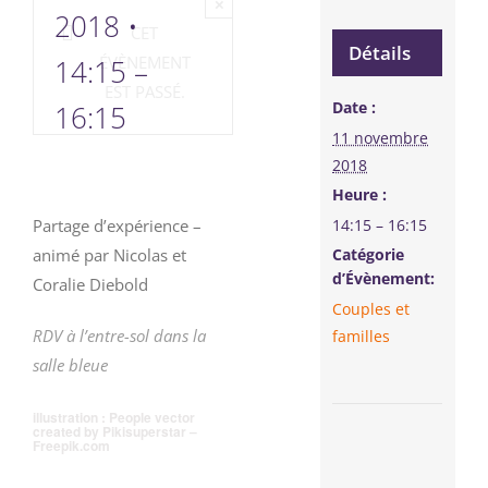
×
2018 •
CET
Détails
ÉVÈNEMENT
14:15
–
EST PASSÉ.
Date :
16:15
11 novembre
2018
Heure :
14:15 – 16:15
Partage d’expérience –
Catégorie
animé par Nicolas et
d’Évènement:
Coralie Diebold
Couples et
RDV à l’entre-sol dans la
familles
salle bleue
illustration : People vector
created by Pikisuperstar –
Freepik.com