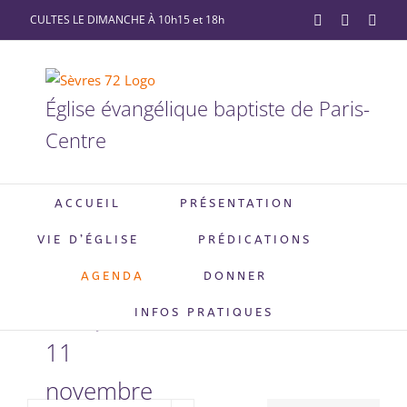
Passer
CULTES LE DIMANCHE À 10h15 et 18h
YouTube
Facebook
X
au
contenu
Église évangélique baptiste de Paris-
Centre
ACCUEIL
PRÉSENTATION
La crise
VIE D’ÉGLISE
PRÉDICATIONS
du
AGENDA
DONNER
conjoint
INFOS PRATIQUES
11
novembre