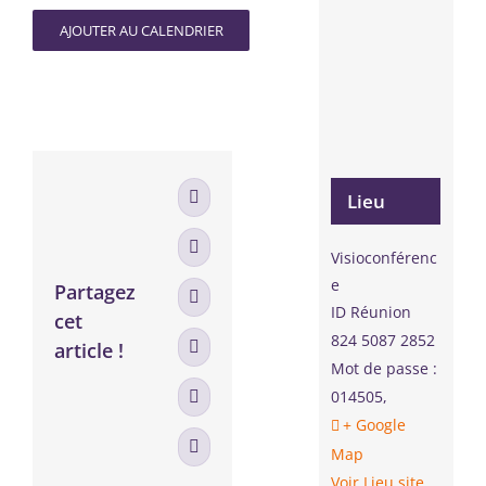
AJOUTER AU CALENDRIER
Lieu
Facebook
X
Visioconférenc
e
Partagez
LinkedIn
ID Réunion
cet
824 5087 2852
article !
WhatsApp
Mot de passe :
014505
,
Tumblr
+ Google
Map
Email
Voir Lieu site