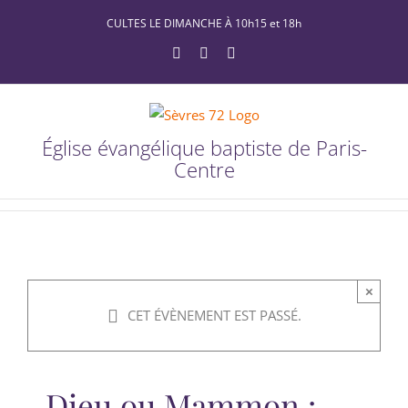
Passer
CULTES LE DIMANCHE À 10h15 et 18h
au
YouTube
Facebook
X
contenu
Église évangélique baptiste de Paris-
Centre
×
CET ÉVÈNEMENT EST PASSÉ.
Dieu ou Mammon :