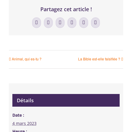
Partagez cet article !
Facebook
X
LinkedIn
WhatsApp
Tumblr
Email
Animal, qui es-tu ?
La Bible est-elle falsifiée ?
Détails
Date :
4 mars 2023
Heure :