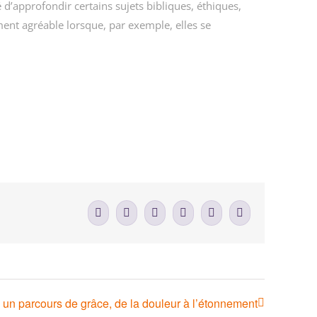
té d’approfondir certains sujets bibliques, éthiques,
ent agréable lorsque, par exemple, elles se
Facebook
X
LinkedIn
WhatsApp
Tumblr
Email
 : un parcours de grâce, de la douleur à l’étonnement