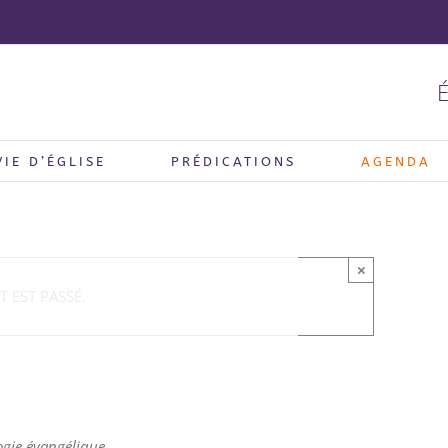
É
VIE D’ÉGLISE
PRÉDICATIONS
AGENDA
×
 EST PASSÉ.
ogie évangélique