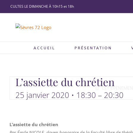
Passer
CULTES LE DIMANCHE À 10h15 et 18h
au
contenu
ACCUEIL
PRÉSENTATION
L’assiette du chrétien
CET ÉVÈNEMENT
25 janvier 2020 • 18:30
–
20:30
L’assiette du chrétien
Par Émile NICOLE, doyen honoraire de la Faculté libre de théol