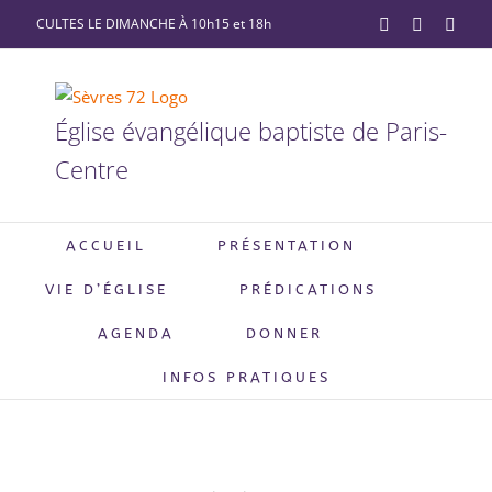
Passer
CULTES LE DIMANCHE À 10h15 et 18h
YouTube
Facebook
X
au
contenu
Église évangélique baptiste de Paris-
Centre
ACCUEIL
PRÉSENTATION
VIE D’ÉGLISE
PRÉDICATIONS
AGENDA
DONNER
INFOS PRATIQUES