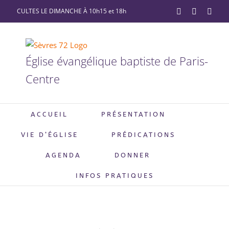
Passer
CULTES LE DIMANCHE À 10h15 et 18h
YouTube
Facebook
X
au
contenu
Église évangélique baptiste de Paris-
Centre
ACCUEIL
PRÉSENTATION
VIE D’ÉGLISE
PRÉDICATIONS
AGENDA
DONNER
INFOS PRATIQUES