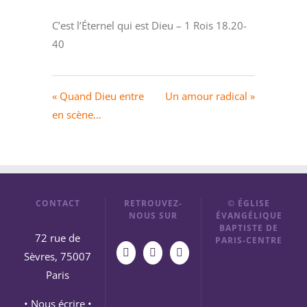
C’est l’Éternel qui est Dieu – 1 Rois 18.20-
40
« Quand Dieu entre
Un amour radical »
en scène…
CONTACT
RETROUVEZ-
© ÉGLISE
NOUS SUR
ÉVANGÉLIQUE
BAPTISTE DE
72 rue de
PARIS-CENTRE
Sèvres, 75007
Paris
• Nous écrire •