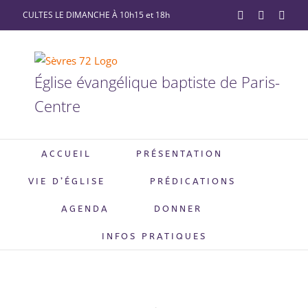
Passer
CULTES LE DIMANCHE À 10h15 et 18h
YouTube
Facebook
X
au
contenu
Église évangélique baptiste de Paris-
Centre
ACCUEIL
PRÉSENTATION
VIE D’ÉGLISE
PRÉDICATIONS
AGENDA
DONNER
INFOS PRATIQUES