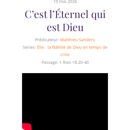
10 mai 2026
C’est l’Éternel qui
est Dieu
Prédicateur:
Matthieu Sanders
Séries:
Élie : la fidélité de Dieu en temps de
crise
Passage:
1 Rois 18.20-40