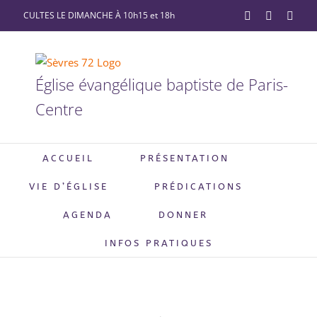
Passer
CULTES LE DIMANCHE À 10h15 et 18h
YouTube
Facebook
X
au
contenu
Église évangélique baptiste de Paris-
Centre
ACCUEIL
PRÉSENTATION
VIE D’ÉGLISE
PRÉDICATIONS
AGENDA
DONNER
INFOS PRATIQUES