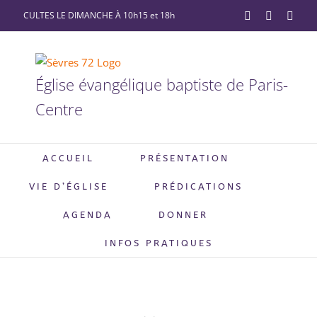
Passer
CULTES LE DIMANCHE À 10h15 et 18h
YouTube
Facebook
X
au
contenu
Église évangélique baptiste de Paris-
Centre
ACCUEIL
PRÉSENTATION
VIE D’ÉGLISE
PRÉDICATIONS
AGENDA
DONNER
INFOS PRATIQUES