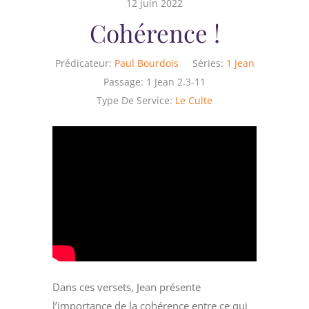
12 juin 2022
Cohérence !
Prédicateur:
Paul Bourdois
Séries:
1 Jean
Passage:
1 Jean 2.3-11
Type De Service:
Le Culte
Dans ces versets, Jean présente
l’importance de la cohérence entre ce qui