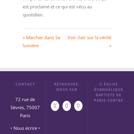
est proclamé et ce qui est vécu au
quotidien.
« Marcher dans Sa
Voir clair sur la vérité
lumière
»
CONTACT
RETROUVEZ-
© ÉGLISE
NOUS SUR
ÉVANGÉLIQUE
BAPTISTE DE
72 rue de
PARIS-CENTRE
Sèvres, 75007
Paris
• Nous écrire •