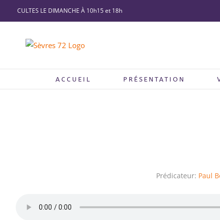
Passer
CULTES LE DIMANCHE À 10h15 et 18h
au
contenu
ACCUEIL
PRÉSENTATION
Prédicateur:
Paul B