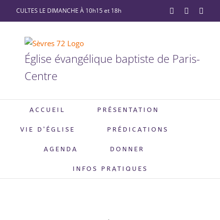
Passer
CULTES LE DIMANCHE À 10h15 et 18h
YouTube
Facebook
X
au
contenu
Église évangélique baptiste de Paris-
Centre
ACCUEIL
PRÉSENTATION
VIE D’ÉGLISE
PRÉDICATIONS
AGENDA
DONNER
INFOS PRATIQUES