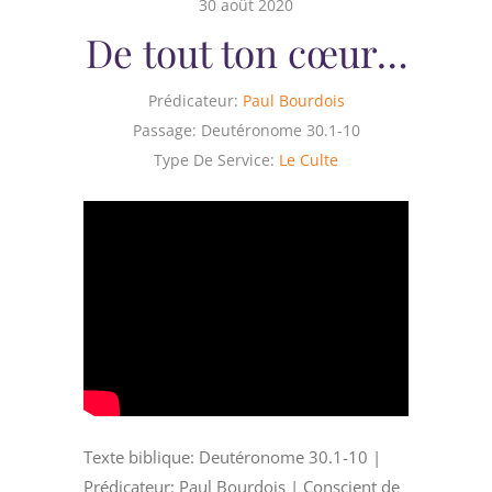
30 août 2020
De tout ton cœur…
Prédicateur:
Paul Bourdois
Passage:
Deutéronome 30.1-10
Type De Service:
Le Culte
Texte biblique: Deutéronome 30.1-10 |
Prédicateur: Paul Bourdois | Conscient de