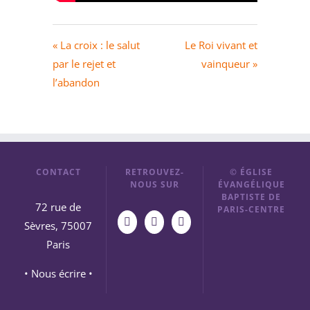
« La croix : le salut
Le Roi vivant et
par le rejet et
vainqueur »
l’abandon
CONTACT
RETROUVEZ-
© ÉGLISE
NOUS SUR
ÉVANGÉLIQUE
BAPTISTE DE
72 rue de
PARIS-CENTRE
Sèvres, 75007
Paris
• Nous écrire •