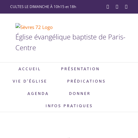
Passer
CULTES LE DIMANCHE À 10h15 et 18h
YouTube
Facebook
X
au
contenu
Église évangélique baptiste de Paris-
Centre
ACCUEIL
PRÉSENTATION
VIE D’ÉGLISE
PRÉDICATIONS
AGENDA
DONNER
INFOS PRATIQUES