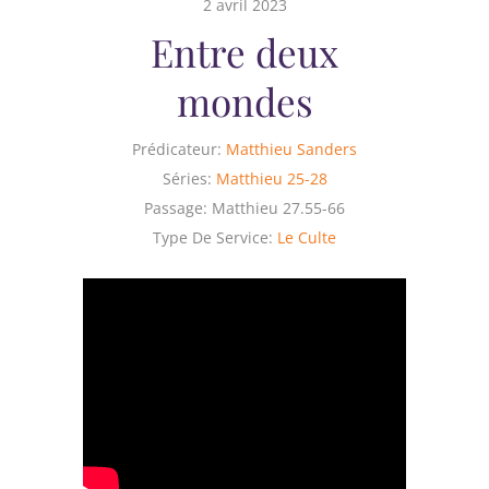
2 avril 2023
Entre deux
mondes
Prédicateur:
Matthieu Sanders
Séries:
Matthieu 25-28
Passage:
Matthieu 27.55-66
Type De Service:
Le Culte