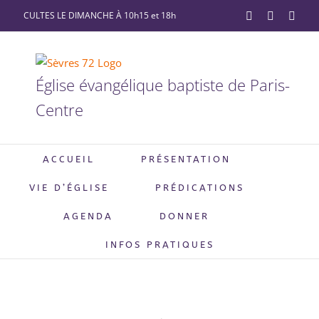
Passer
CULTES LE DIMANCHE À 10h15 et 18h
YouTube
Facebook
X
au
contenu
Église évangélique baptiste de Paris-
Centre
ACCUEIL
PRÉSENTATION
VIE D’ÉGLISE
PRÉDICATIONS
AGENDA
DONNER
INFOS PRATIQUES