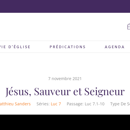
É
VIE D’ÉGLISE
PRÉDICATIONS
AGENDA
7 novembre 2021
Jésus, Sauveur et Seigneur
atthieu Sanders
Séries:
Luc 7
Passage:
Luc 7.1-10
Type De S