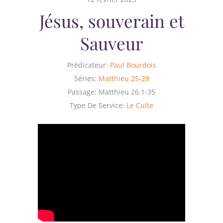
Jésus, souverain et
Sauveur
Prédicateur:
Paul Bourdois
Séries:
Matthieu 25-28
Passage:
Matthieu 26.1-35
Type De Service:
Le Culte