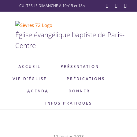
Passer
CULTES LE DIMANCHE À 10h15 et 18h
YouTube
Facebook
X
au
contenu
Église évangélique baptiste de Paris-
Centre
ACCUEIL
PRÉSENTATION
VIE D’ÉGLISE
PRÉDICATIONS
AGENDA
DONNER
INFOS PRATIQUES
12 février 2023