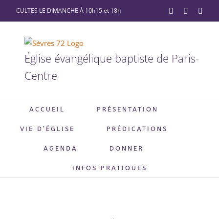
Passer
CULTES LE DIMANCHE À 10h15 et 18h
YouTube
Facebook
X
au
contenu
Église évangélique baptiste de Paris-
Centre
ACCUEIL
PRÉSENTATION
VIE D’ÉGLISE
PRÉDICATIONS
AGENDA
DONNER
INFOS PRATIQUES