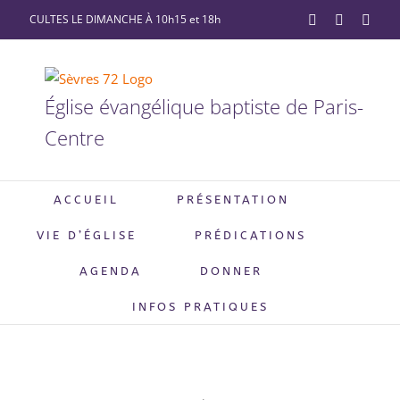
Passer
CULTES LE DIMANCHE À 10h15 et 18h
YouTube
Facebook
X
au
contenu
Église évangélique baptiste de Paris-
Centre
ACCUEIL
PRÉSENTATION
VIE D’ÉGLISE
PRÉDICATIONS
AGENDA
DONNER
INFOS PRATIQUES