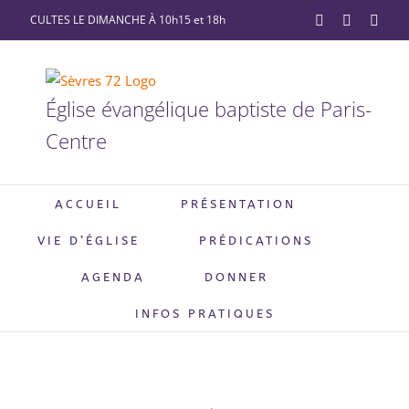
Passer
CULTES LE DIMANCHE À 10h15 et 18h
YouTube
Facebook
X
au
contenu
Église évangélique baptiste de Paris-
Centre
ACCUEIL
PRÉSENTATION
VIE D’ÉGLISE
PRÉDICATIONS
AGENDA
DONNER
INFOS PRATIQUES