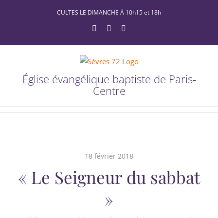
Passer
CULTES LE DIMANCHE À 10h15 et 18h
au
YouTube
Facebook
X
contenu
Église évangélique baptiste de Paris-
Centre
18 février 2018
« Le Seigneur du sabbat
»