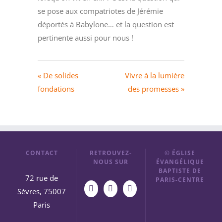
se pose aux compatriotes de Jérémie
déportés à Babylone… et la question est
pertinente aussi pour nous !
« De solides
Vivre à la lumière
fondations
des promesses »
CONTACT
RETROUVEZ-
© ÉGLISE
NOUS SUR
ÉVANGÉLIQUE
BAPTISTE DE
72 rue de
PARIS-CENTRE
Sèvres, 75007
Paris