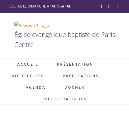
Passer
CULTES LE DIMANCHE À 10h15 et 18h
YouTube
Facebook
X
au
contenu
Église évangélique baptiste de Paris-
Centre
ACCUEIL
PRÉSENTATION
VIE D’ÉGLISE
PRÉDICATIONS
AGENDA
DONNER
INFOS PRATIQUES