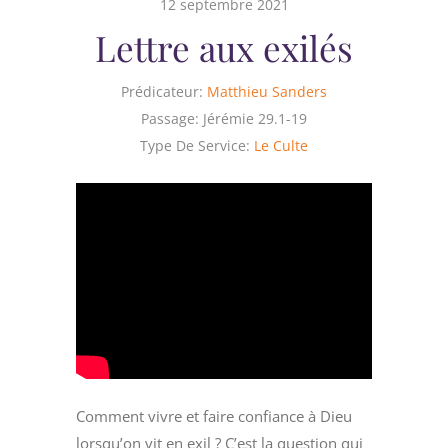
12 septembre 2021
Lettre aux exilés
Prédicateur:
Matthieu Sanders
Passage:
Jérémie 29.1-19
Type De Service:
Le Culte
Comment vivre et faire confiance à Dieu
lorsqu’on vit en exil ? C’est la question qui