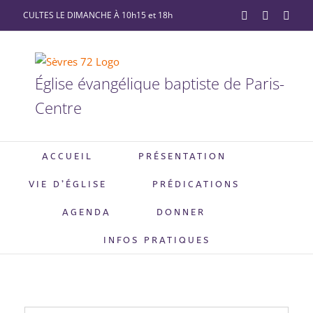
Passer
CULTES LE DIMANCHE À 10h15 et 18h
YouTube
Facebook
X
au
contenu
Église évangélique baptiste de Paris-
Centre
ACCUEIL
PRÉSENTATION
VIE D’ÉGLISE
PRÉDICATIONS
AGENDA
DONNER
INFOS PRATIQUES