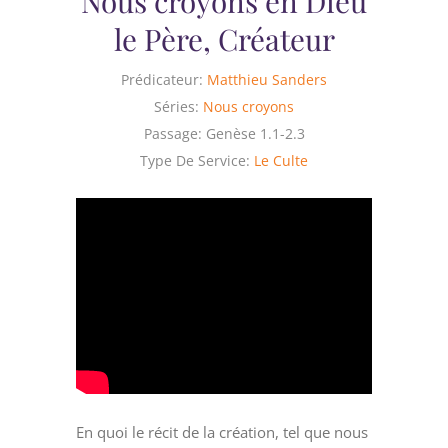
Nous croyons en Dieu
le Père, Créateur
Prédicateur:
Matthieu Sanders
Séries:
Nous croyons
Passage:
Genèse 1.1-2.3
Type De Service:
Le Culte
En quoi le récit de la création, tel que nous