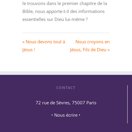
le trouvons dans le premier chapitre de la
Bible, nous apporte-t-il des informations
essentielles sur Dieu lui-même ?
« Nous devons tout à
Nous croyons en
Jésus !
Jésus, Fils de Dieu »
CONTACT
72 rue de Sèvres, 75007 Paris
• Nous écrire •