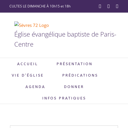
Passer
CULTES LE DIMANCHE À 10h15 et 18h
YouTube
Facebook
X
au
contenu
Église évangélique baptiste de Paris-
Centre
ACCUEIL
PRÉSENTATION
VIE D’ÉGLISE
PRÉDICATIONS
AGENDA
DONNER
INFOS PRATIQUES