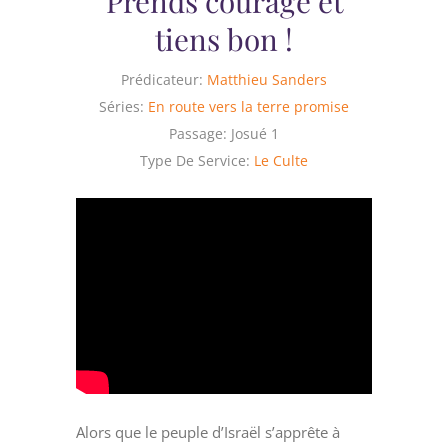
Prends courage et
tiens bon !
Prédicateur:
Matthieu Sanders
Séries:
En route vers la terre promise
Passage:
Josué 1
Type De Service:
Le Culte
Alors que le peuple d’Israël s’apprête à