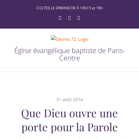
Passer
CULTES LE DIMANCHE À 10h15 et 18h
au
YouTube
Facebook
X
contenu
Église évangélique baptiste de Paris-
Centre
31 août 2014
Que Dieu ouvre une
porte pour la Parole