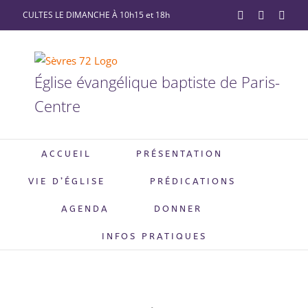
Passer
CULTES LE DIMANCHE À 10h15 et 18h
YouTube
Facebook
X
au
contenu
Église évangélique baptiste de Paris-
Centre
ACCUEIL
PRÉSENTATION
VIE D’ÉGLISE
PRÉDICATIONS
AGENDA
DONNER
INFOS PRATIQUES