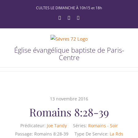
Passer
CULTES LE DIMANCHE À 10h15 et 18h
au
YouTube
Facebook
X
contenu
Église évangélique baptiste de Paris-
Centre
13 novembre 2016
Romains 8:28-39
Prédicateur:
Joe Tandy
Séries:
Romains - Soir
Passage:
Romains 8:28-39
Type De Service:
La Rds