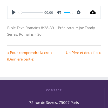
00:00
Play
Mute
Settings
Bible Text: Romains 8:28-39 | Prédicateur: Joe Tandy |
Series: Romains – Soir
« Pour comprendre la croix
Un Père et deux fils »
(Dernière partie)
CONTACT
72 rue de Sèvres, 75007 Paris