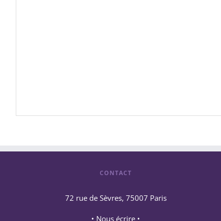
CONTACT
72 rue de Sèvres, 75007 Paris
• Nous écrire •