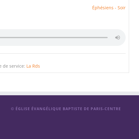
Éphésiens - Soir
e de service:
La Rds
© ÉGLISE ÉVANGÉLIQUE BAPTISTE DE PARIS-CENTRE