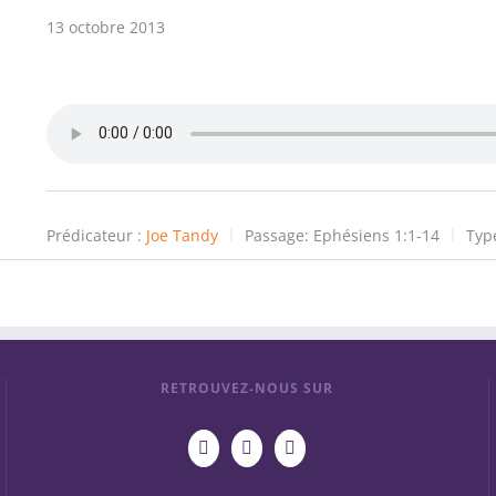
13 octobre 2013
Prédicateur :
Joe Tandy
Passage:
Ephésiens 1:1-14
Typ
RETROUVEZ-NOUS SUR