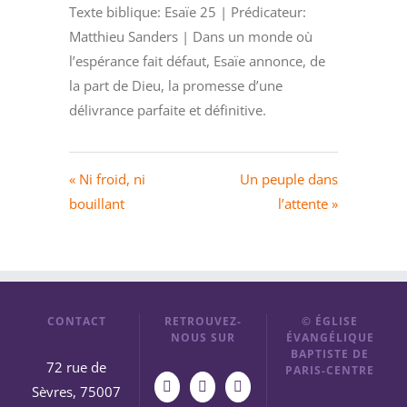
Texte biblique: Esaïe 25 | Prédicateur:
Matthieu Sanders | Dans un monde où
l’espérance fait défaut, Esaïe annonce, de
la part de Dieu, la promesse d’une
délivrance parfaite et définitive.
« Ni froid, ni
Un peuple dans
bouillant
l’attente »
CONTACT
RETROUVEZ-
© ÉGLISE
NOUS SUR
ÉVANGÉLIQUE
BAPTISTE DE
72 rue de
PARIS-CENTRE
Sèvres, 75007