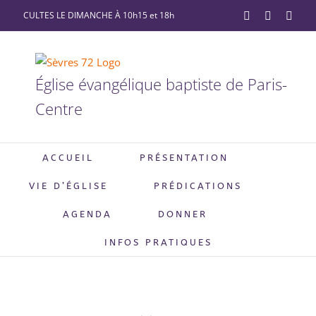
Passer
CULTES LE DIMANCHE À 10h15 et 18h
YouTube
Facebook
X
au
contenu
Église évangélique baptiste de Paris-
Centre
ACCUEIL
PRÉSENTATION
VIE D’ÉGLISE
PRÉDICATIONS
AGENDA
DONNER
INFOS PRATIQUES