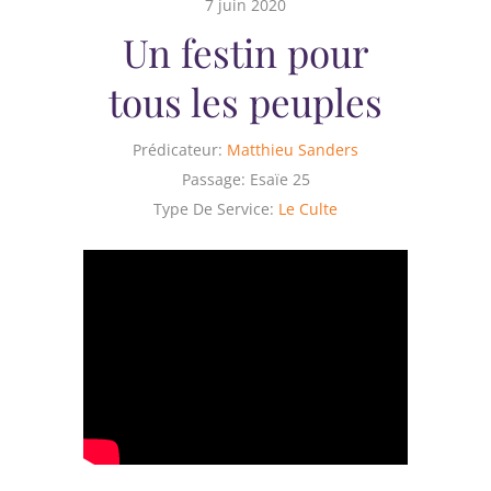
7 juin 2020
Un festin pour
tous les peuples
Prédicateur:
Matthieu Sanders
Passage:
Esaïe 25
Type De Service:
Le Culte