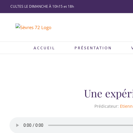
Passer
CULTES LE DIMANCHE À 10h15 et 18h
au
contenu
ACCUEIL
PRÉSENTATION
Une expér
Prédicateur:
Etienn