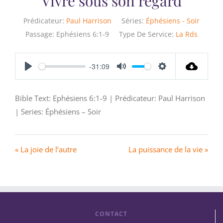
Vivre sous son regard
Prédicateur:
Paul Harrison
Séries:
Éphésiens - Soir
Passage:
Ephésiens 6:1-9
Type De Service:
La Rds
-31:09
Play
Mute
Settings
Bible Text: Ephésiens 6:1-9 | Prédicateur: Paul Harrison
| Series: Éphésiens – Soir
« La joie de l’autre
La puissance de la vie »
CONTACT