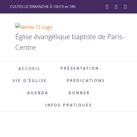
Passer
CULTES LE DIMANCHE À 10h15 et 18h
YouTube
Facebook
X
au
contenu
Église évangélique baptiste de Paris-
Centre
ACCUEIL
PRÉSENTATION
VIE D’ÉGLISE
PRÉDICATIONS
AGENDA
DONNER
INFOS PRATIQUES