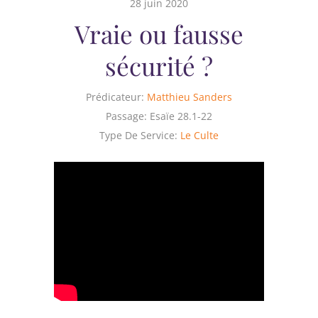
28 juin 2020
Vraie ou fausse
sécurité ?
Prédicateur:
Matthieu Sanders
Passage:
Esaïe 28.1-22
Type De Service:
Le Culte