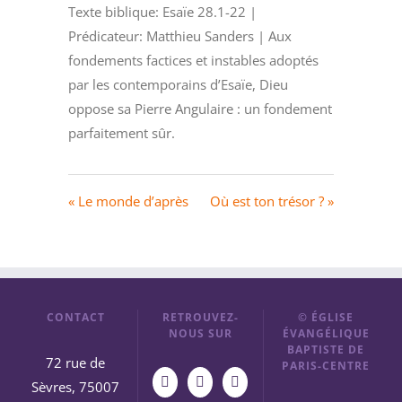
Texte biblique: Esaïe 28.1-22 |
Prédicateur: Matthieu Sanders | Aux
fondements factices et instables adoptés
par les contemporains d’Esaïe, Dieu
oppose sa Pierre Angulaire : un fondement
parfaitement sûr.
« Le monde d’après
Où est ton trésor ? »
CONTACT
RETROUVEZ-
© ÉGLISE
NOUS SUR
ÉVANGÉLIQUE
BAPTISTE DE
72 rue de
PARIS-CENTRE
Sèvres, 75007