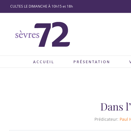
Passer
CULTES LE DIMANCHE À 10h15 et 18h
au
contenu
ACCUEIL
PRÉSENTATION
Dans l
Prédicateur:
Paul 