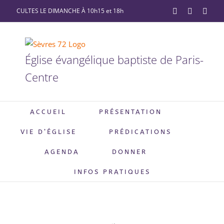
Passer
CULTES LE DIMANCHE À 10h15 et 18h
YouTube
Facebook
X
au
contenu
Église évangélique baptiste de Paris-
Centre
ACCUEIL
PRÉSENTATION
VIE D’ÉGLISE
PRÉDICATIONS
AGENDA
DONNER
INFOS PRATIQUES