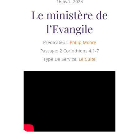
16 avril 2023
Le ministère de
l’Evangile
Prédicateur:
Philip Moore
Passage:
2 Corinthiens 4.1-7
Type De Service:
Le Culte