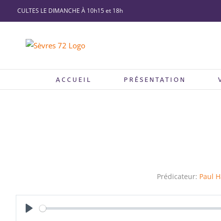
Passer
CULTES LE DIMANCHE À 10h15 et 18h
au
contenu
ACCUEIL
PRÉSENTATION
Prédicateur:
Paul H
Play