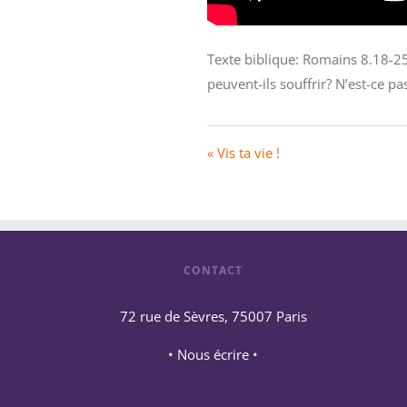
Texte biblique: Romains 8.18-25
peuvent-ils souffrir? N’est-ce p
« Vis ta vie !
CONTACT
72 rue de Sèvres, 75007 Paris
• Nous écrire •