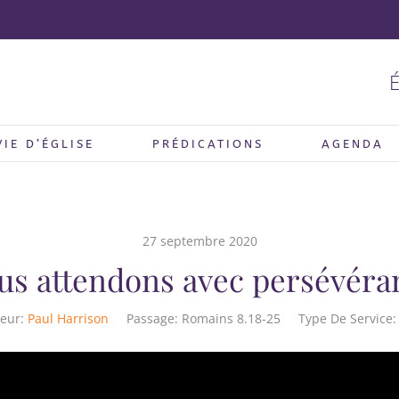
É
VIE D’ÉGLISE
PRÉDICATIONS
AGENDA
27 septembre 2020
us attendons avec persévéra
eur:
Paul Harrison
Passage:
Romains 8.18-25
Type De Service: