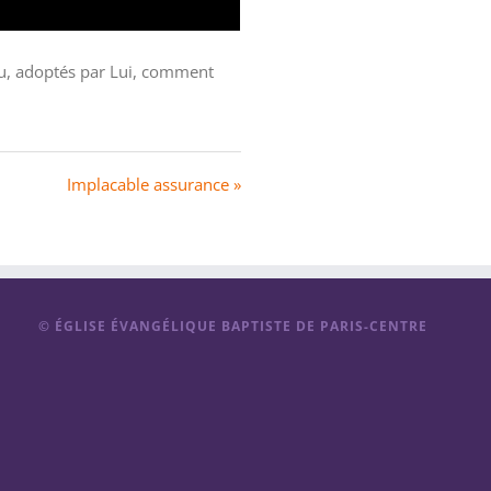
ieu, adoptés par Lui, comment
Implacable assurance »
© ÉGLISE ÉVANGÉLIQUE BAPTISTE DE PARIS-CENTRE