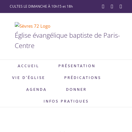
Passer
CULTES LE DIMANCHE À 10h15 et 18h
YouTube
Facebook
X
au
contenu
Église évangélique baptiste de Paris-
Centre
ACCUEIL
PRÉSENTATION
VIE D’ÉGLISE
PRÉDICATIONS
AGENDA
DONNER
INFOS PRATIQUES