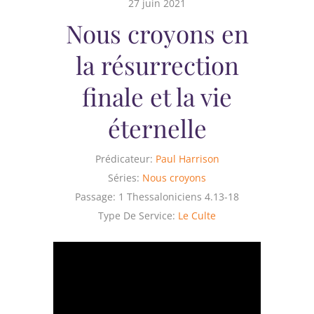
27 juin 2021
Nous croyons en
la résurrection
finale et la vie
éternelle
Prédicateur:
Paul Harrison
Séries:
Nous croyons
Passage:
1 Thessaloniciens 4.13-18
Type De Service:
Le Culte