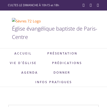
Passer
CULTES LE DIMANCHE À 10h15 et 18h
YouTube
Facebook
X
au
contenu
Église évangélique baptiste de Paris-
Centre
ACCUEIL
PRÉSENTATION
VIE D’ÉGLISE
PRÉDICATIONS
AGENDA
DONNER
INFOS PRATIQUES