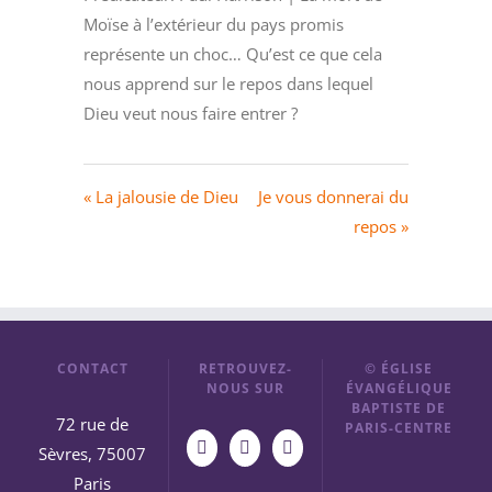
Moïse à l’extérieur du pays promis
représente un choc… Qu’est ce que cela
nous apprend sur le repos dans lequel
Dieu veut nous faire entrer ?
« La jalousie de Dieu
Je vous donnerai du
repos »
CONTACT
RETROUVEZ-
© ÉGLISE
NOUS SUR
ÉVANGÉLIQUE
BAPTISTE DE
72 rue de
PARIS-CENTRE
Sèvres, 75007
Paris