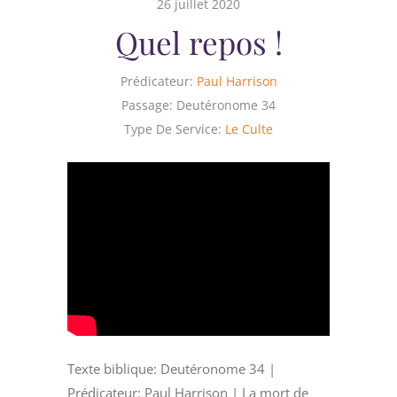
26 juillet 2020
Quel repos !
Prédicateur:
Paul Harrison
Passage:
Deutéronome 34
Type De Service:
Le Culte
Texte biblique: Deutéronome 34 |
Prédicateur: Paul Harrison | La mort de