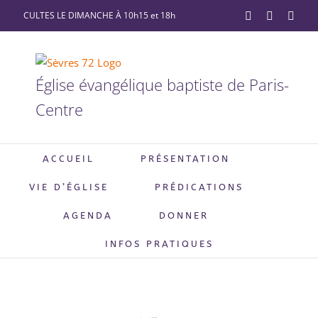
Passer
CULTES LE DIMANCHE À 10h15 et 18h
YouTube
Facebook
X
au
contenu
Église évangélique baptiste de Paris-
Centre
ACCUEIL
PRÉSENTATION
VIE D’ÉGLISE
PRÉDICATIONS
AGENDA
DONNER
INFOS PRATIQUES