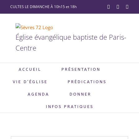
Passer
CULTES LE DIMANCHE À 10h15 et 18h
YouTube
Facebook
X
au
contenu
Église évangélique baptiste de Paris-
Centre
ACCUEIL
PRÉSENTATION
VIE D’ÉGLISE
PRÉDICATIONS
AGENDA
DONNER
INFOS PRATIQUES