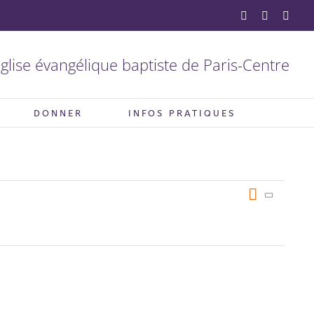
YouTube
Facebook
X
glise évangélique baptiste de Paris-Centre
DONNER
INFOS PRATIQUES
Navig
Naviga
Liste
de
par
vues
consul
Évèn