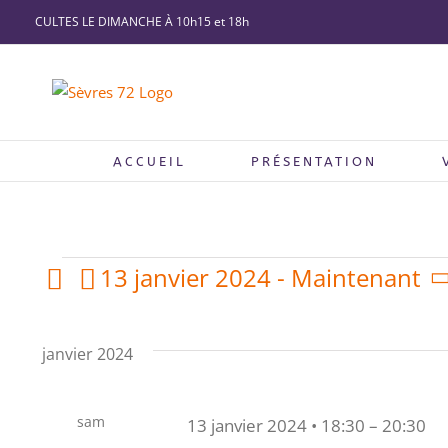
Passer
CULTES LE DIMANCHE À 10h15 et 18h
au
contenu
ACCUEIL
PRÉSENTATION
Évènements
13 janvier 2024
 - 
Maintenant
Sélectionnez
une
date.
janvier 2024
sam
13 janvier 2024 • 18:30
–
20:30
13